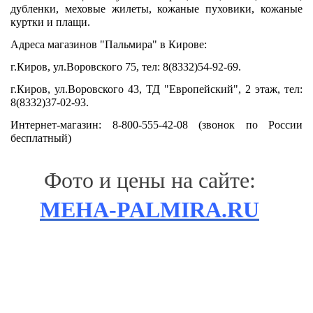
дубленки, меховые жилеты, кожаные пуховики, кожаные
куртки и плащи.
Адреса магазинов "Пальмира" в Кирове:
г.Киров, ул.Воровского 75, тел: 8(8332)54-92-69.
г.Киров, ул.Воровского 43, ТД "Европейский", 2 этаж, тел:
8(8332)37-02-93.
Интернет-магазин: 8-800-555-42-08 (звонок по России
бесплатный)
Фото и цены на сайте:
MEHA-PALMIRA.RU
меха малина киров, кожаная одежда киров, мехико киров, меха малина, малина киров, кожаная
одежда, мехико, куб, тц куб, тц прайд, метако киров, академия меха киров, вятская меховая
салон меха, магазины меха киров, меха магазины, меховой магазин киров, меховой
компания,
магазин, меха в кирове,
меховая мода, меховая мода киров, меховые фабрики киров, куб шубу,